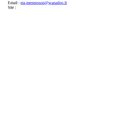
Email :
eta-mennesson@wanadoo.fr
Site :